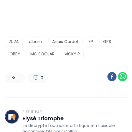
2024
album
Anaïs Cardot
EP
GPS
lOBBY
MC SOOLAR
VICKY R
0
1
PUBLIÉ PAR
Elysé Triomphe
Je décrypte l'actualité artistique et musicale
gabonaise. DM pour Collab !