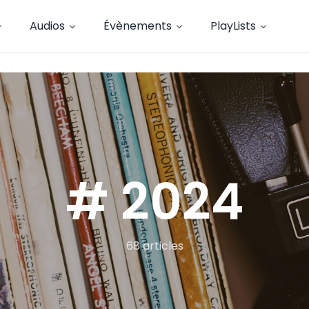
Audios
Évènements
PlayLists
# 2024
68 articles