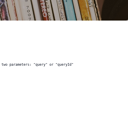
 two parameters: "query" or "queryId"