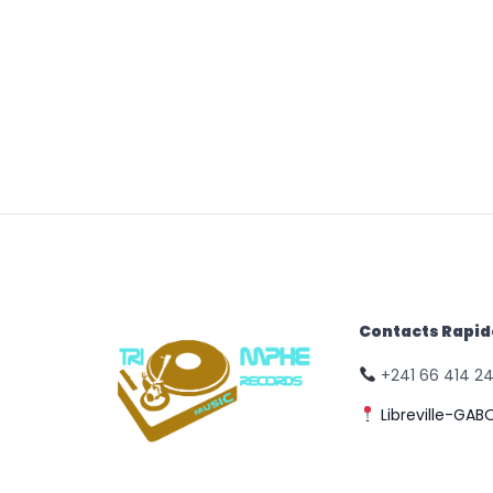
Contacts Rapi
+241 66 414 2
Libreville-GAB
© Triomphe Music
Records