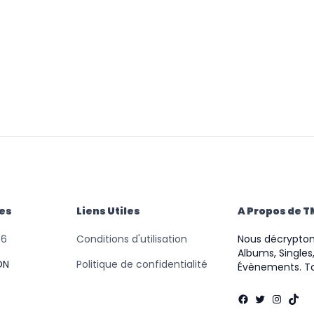
des
Liens Utiles
A Propos de 
46
Conditions d'utilisation
Nous décryptons
Albums, Singles,
ON
Politique de confidentialité
Évènements. To
Facebook
Twitter
Instag
TikT