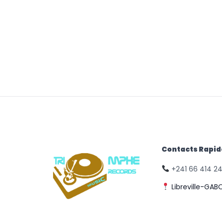
Contacts Rapi
+241 66 414 2
Libreville-GAB
© Triomphe Music
Records