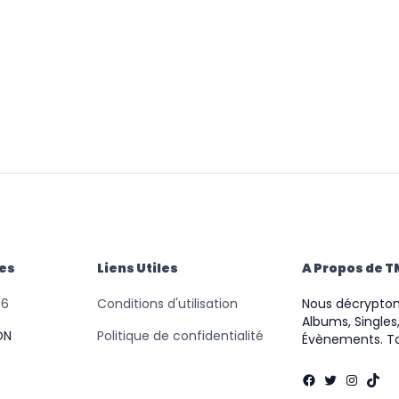
des
Liens Utiles
A Propos de 
46
Conditions d'utilisation
Nous décryptons
Albums, Singles,
ON
Politique de confidentialité
Évènements. To
Facebook
Twitter
Instag
TikT