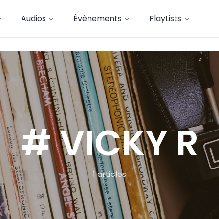
Audios
Évènements
PlayLists
# VICKY R
1 articles