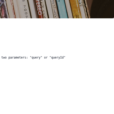
 two parameters: "query" or "queryId"