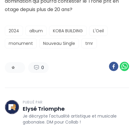
domination qui pourra contester le Trône prit en
otage depuis plus de 20 ans?
2024
album
KOBA BUILDING
L'Oeil
monument
Nouveau Single
tmr
0
0
PUBLIÉ PAR
Elysé Triomphe
Je décrypte l'actualité artistique et musicale
gabonaise. DM pour Collab !