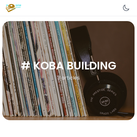
En
# KOBA BUILDING
3 articles