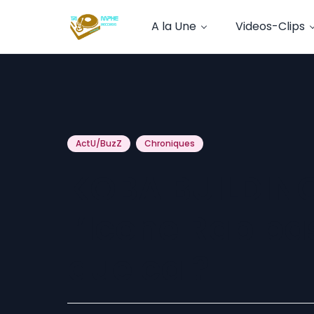
A la Une
Videos-Clips
ActU/BuzZ
Chroniques
KOBA BUILDING 
l’Icone Rap pa
que ca ?