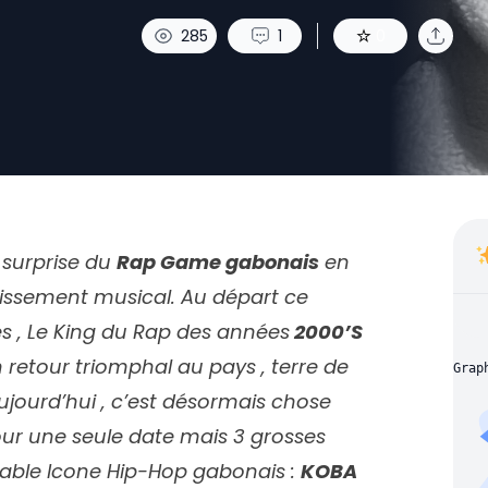
285
1
0
 surprise du
Rap Game gabonais
en
issement musical. Au départ ce
es , Le King du Rap des années
2000’S
 retour triomphal au pays , terre de
Grap
Aujourd’hui , c’est désormais chose
pour une seule date mais 3 grosses
estable Icone Hip-Hop gabonais :
KOBA