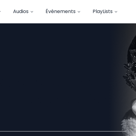
Audios
Évènements
PlayLists
, le retour de
s si Légendaire