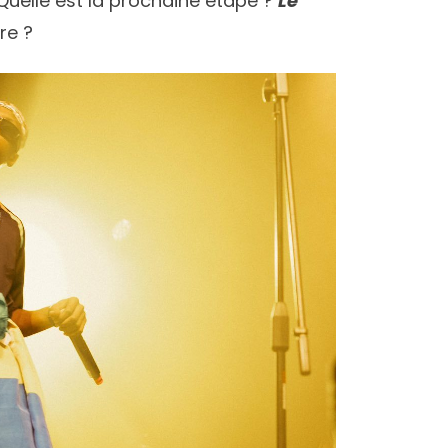
 Quelle est la prochaine étape ?
Le
re ?