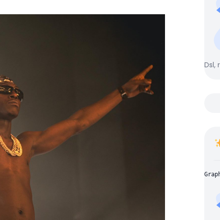
Dsl, 
Grap