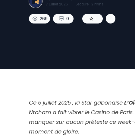
7 juillet 2025
·
Lecture :
2
mins
269
0
1
Ce 6 juillet 2025 , la Star gabonaise
L’O
Ntcham a fait vibrer le Casino de Paris
manquer sur aucun prétexte ce week-e
moment de gloire.