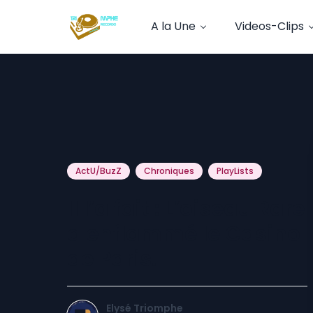
A la Une
Videos-Clips
ActU/BuzZ
Chroniques
PlayLists
Il l’a fait : L’oiseau Rare
a enflammé le Casino
de Paris.
Elysé Triomphe