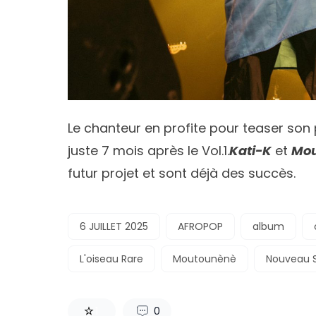
Le chanteur en profite pour teaser so
juste 7 mois après le Vol.1.
Kati-K
et
Mou
futur projet et sont déjà des succès.
6 JUILLET 2025
AFROPOP
album
L'oiseau Rare
Moutounènè
Nouveau S
1
0