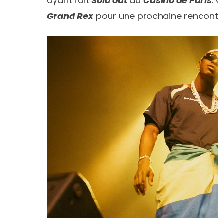
ayant fait
Sold out
au
Casino de Paris
.
Grand Rex
pour une prochaine rencont