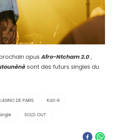
n prochain opus
Afro-Ntcham 2.0
,
tounènè
sont des futurs singles du
cASINO DE PARIS
Kati-K
ingle
SOLD OUT