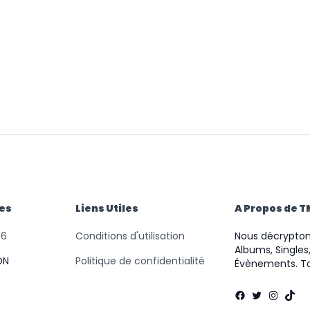
des
Liens Utiles
A Propos de 
46
Conditions d'utilisation
Nous décryptons
Albums, Singles,
ON
Politique de confidentialité
Évènements. To
Facebook
Twitter
Instag
TikT