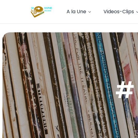
A la Une
Videos-Clips
#