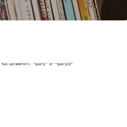
 two parameters: "query" or "queryId"