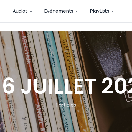
Audios
Évènements
PlayLists
 6 JUILLET 20
1 articles