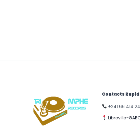
Contacts Rapi
+241 66 414 2
Libreville-GAB
© Triomphe Music
Records