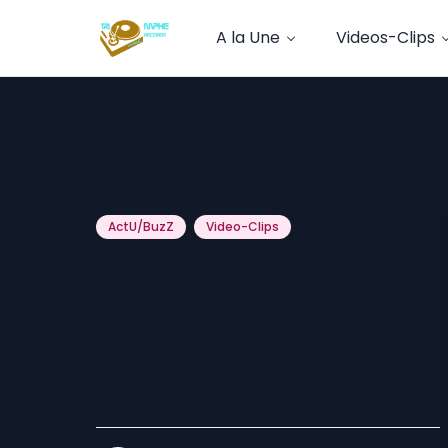
A la Une
Videos-Clips
ActU/BuzZ
Video-Clips
CreoL fait monter la
température à 37,2 C°
pour son nouveau
Single [ AUDIO ]