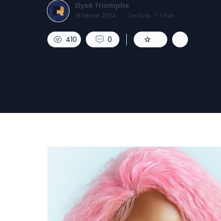
Elysé Triomphe
18 février 2024
·
Lecture :
< 1
min
410
0
0