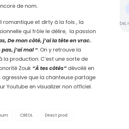
s encore de nom.
romantique et dirty à la fois , la
Dsl, 
nnelle qui frôle le délire, la passion
s, De mon côté, j’ai la tête en vrac.
pas, j’ai mal “
. On y retrouve la
à la production. C’est une sorte de
onorité Zouk
“À tes côtés”
dévoilé en
s agressive que la chanteuse partage
r Youtube en visualizer non officiel.
lbum
CREOL
Direct prod