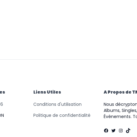
des
Liens Utiles
A Propos de 
46
Conditions d'utilisation
Nous décryptons
Albums, Singles,
ON
Politique de confidentialité
Évènements. To
Facebook
Twitter
Instag
TikT