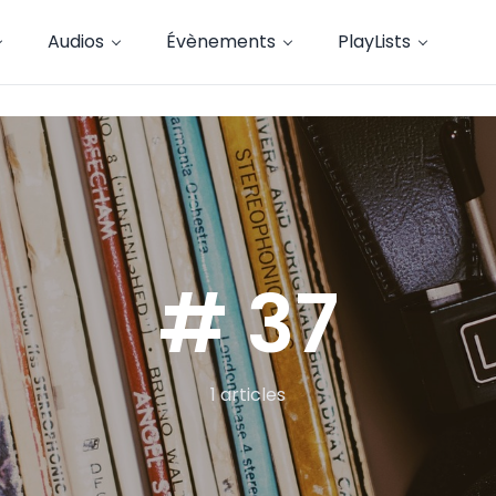
Audios
Évènements
PlayLists
# 37
1 articles