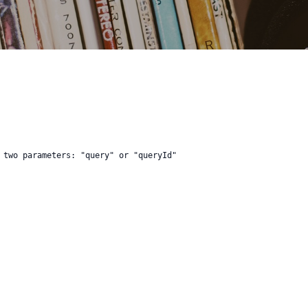
 two parameters: "query" or "queryId"