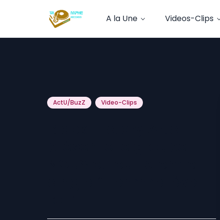
A la Une
Videos-Clips
ActU/BuzZ
Video-Clips
Black History Arts
présente le groupe
NOUS et leur premier
single ” Femme lève-
toi “.