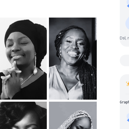
Dsl, 
Grap