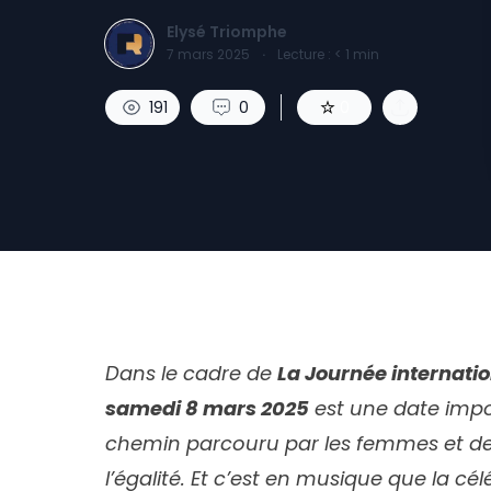
Elysé Triomphe
7 mars 2025
·
Lecture :
< 1
min
191
0
0
Dans le cadre de
La Journée internati
samedi 8 mars 2025
est une date impo
chemin parcouru par les femmes et de s
l’égalité. Et c’est en musique que la cé