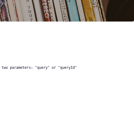
 two parameters: "query" or "queryId"