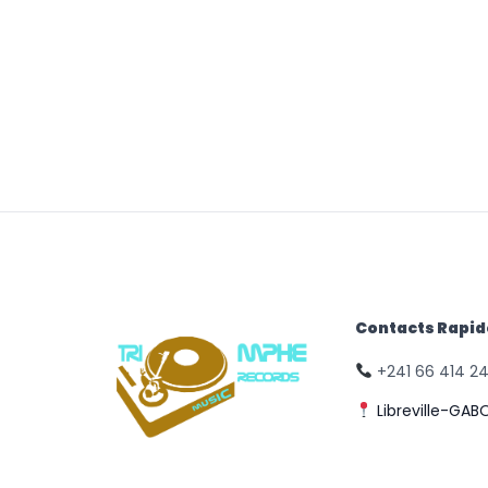
Contacts Rapi
+241 66 414 2
Libreville-GAB
© Triomphe Music
Records