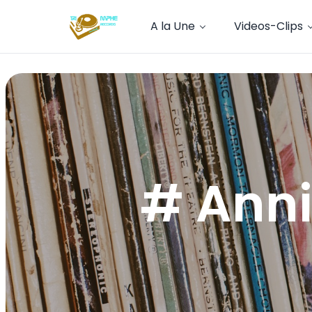
A la Une
Videos-Clips
# Annie