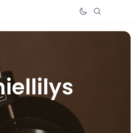
Enable dar
iellilys