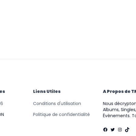
des
Liens Utiles
A Propos de 
46
Conditions d'utilisation
Nous décryptons
Albums, Singles,
ON
Politique de confidentialité
Évènements. To
Facebook
Twitter
Instag
TikT