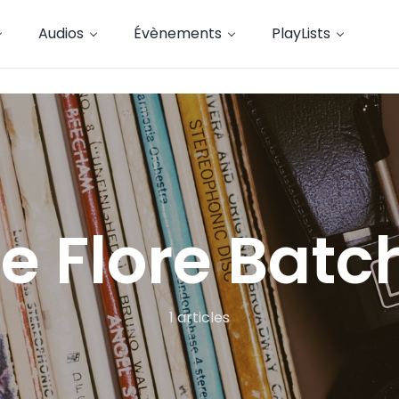
Audios
Évènements
PlayLists
 Flore Batch
1 articles