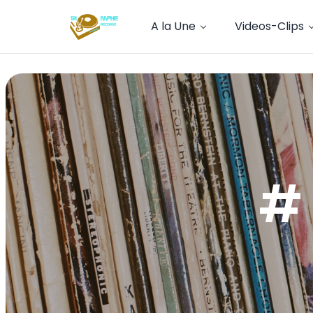
A la Une
Videos-Clips
#