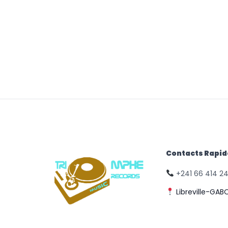
Contacts Rapi
+241 66 414 2
Libreville-GAB
© Triomphe Music
Records