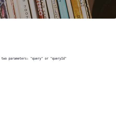
 two parameters: "query" or "queryId"