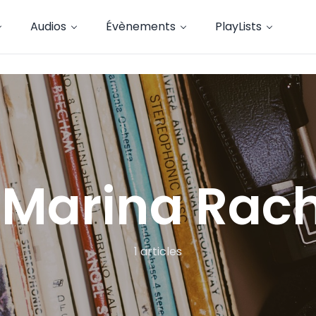
Audios
Évènements
PlayLists
 Marina Rach
1 articles