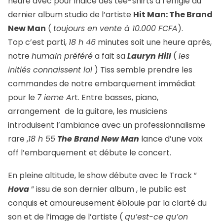
heure avec pour indice des tee-shirts à l’effigie du
dernier album studio de l’artiste
Hit Man: The Brand
New Man
(
toujours en vente à 10.000 FCFA
).
Top c’est parti,
18 h 46
minutes soit une heure après,
notre
humain préféré
a fait sa
Lauryn Hill
(
les
initiés connaissent lol
) Tiss semble prendre les
commandes de notre embarquement immédiat
pour le
7 ieme Ar
t. Entre basses, piano,
arrangement de la guitare, les musiciens
introduisent l’ambiance avec un professionnalisme
rare ,
18 h 55
The Brand New Man
lance d’une voix
off l’embarquement et débute le concert.
En pleine altitude, le show débute avec le Track ”
Hova
” issu de son dernier album , le public est
conquis et amoureusement éblouie par la clarté du
son et de l’image de l’artiste (
qu’est-ce qu’on