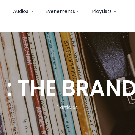
Audios
Évènements
PlayLists
 : THE BRA
1 articles