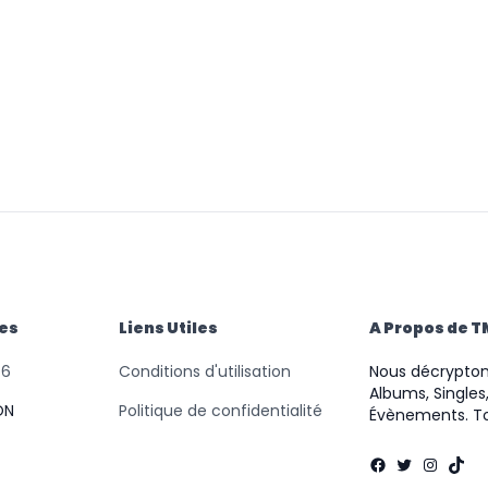
des
Liens Utiles
A Propos de 
46
Conditions d'utilisation
Nous décryptons
Albums, Singles,
ON
Politique de confidentialité
Évènements. To
Facebook
Twitter
Instag
TikT