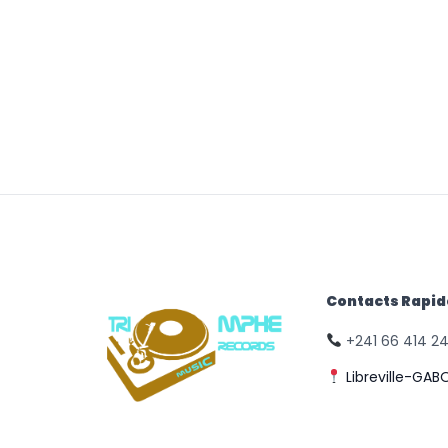
Contacts Rapi
+241 66 414 2
Libreville-GAB
© Triomphe Music
Records