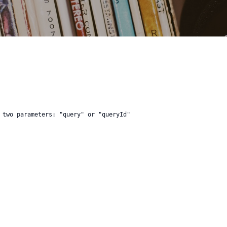
 two parameters: "query" or "queryId"