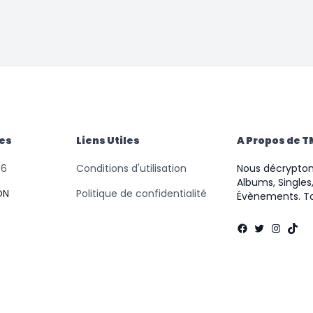
des
Liens Utiles
A Propos de 
46
Conditions d'utilisation
Nous décryptons
Albums, Singles,
ON
Politique de confidentialité
Évènements. To
Facebook
Twitter
Instag
TikT