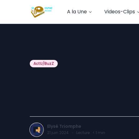
A la Une
Videos-Clips
ActU/BuzZ
Nouvelle Musiq
Don’zer, MHL e
Elysé Triomphe
21 juin 2024
·
Lecture :
< 1
min