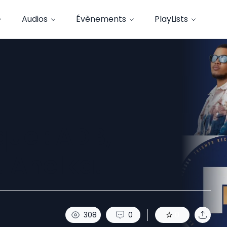
Audios
Évènements
PlayLists
ue : ADB,
t Anelka.
308
0
0