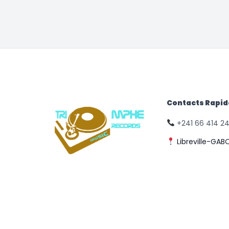
Contacts Rapi
+241 66 414 2
Libreville-GAB
© Triomphe Music
Records