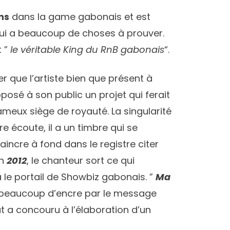
ns
dans la game gabonais et est
ui a beaucoup de choses à prouver.
t ”
le véritable King du RnB gabonais
“.
r que l’artiste bien que présent à
posé à son public un projet qui ferait
ameux siège de royauté. La singularité
e écoute, il a un timbre qui se
aincre à fond dans le registre citer
en
2012
, le chanteur sort ce qui
a le portail de Showbiz gabonais. ”
Ma
ler beaucoup d’encre par le message
ut a concouru à l’élaboration d’un