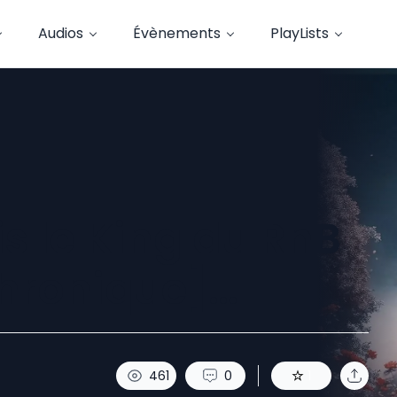
Audios
Évènements
PlayLists
is le King du RnB
hronique]…
461
0
1