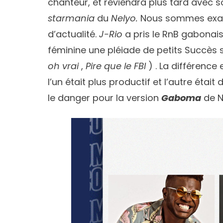
chanteur, et reviendra plus tard avec s
starmania
du
Nelyo.
Nous sommes exac
d’actualité.
J-Rio
a pris le RnB gabonais
féminine une pléiade de petits Succès 
oh vrai
,
Pire que le FBI
) . La différence
l’un était plus productif et l’autre était 
le danger pour la version
Gaboma
de N