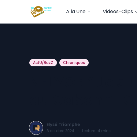
A la Une
Videos-Clips
ActU/BuzZ
Chroniques
NELYO : ” Je su
au Gabon ” [C
Elysé Triomphe
8 octobre 2024
·
Lecture :
4
mins