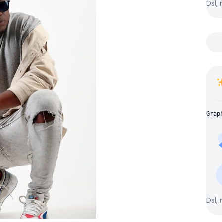
Dsl, 
Grap
Dsl, 