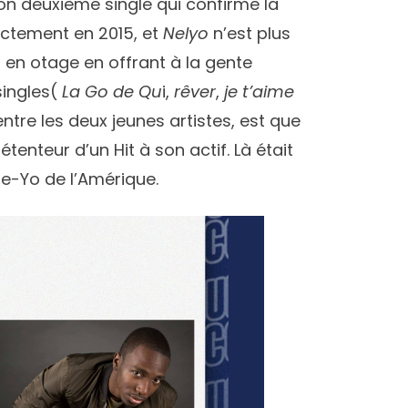
on deuxième single qui confirme la
tement en 2015, et
Nelyo
n’est plus
 en otage en offrant à la gente
singles(
La Go de Qu
i,
rêver
,
je t’aime
 entre les deux jeunes artistes, est que
détenteur d’un Hit à son actif. Là était
e-Yo de l’Amérique.