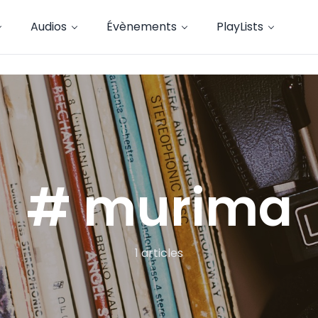
Audios
Évènements
PlayLists
# murima
1 articles