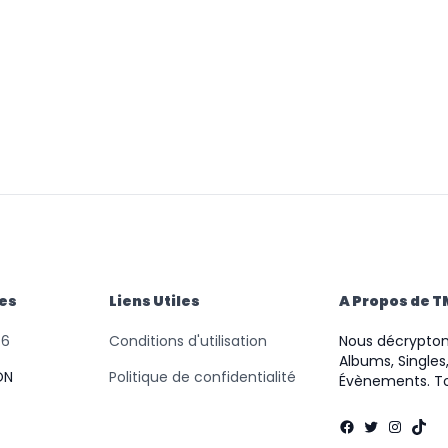
des
Liens Utiles
A Propos de 
46
Conditions d'utilisation
Nous décryptons
Albums, Singles,
ON
Politique de confidentialité
Évènements. To
Facebook
Twitter
Instag
TikT