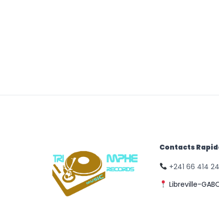
Contacts Rapi
+241 66 414 2
Libreville-GAB
© Triomphe Music
Records