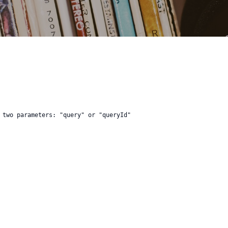
 two parameters: "query" or "queryId"