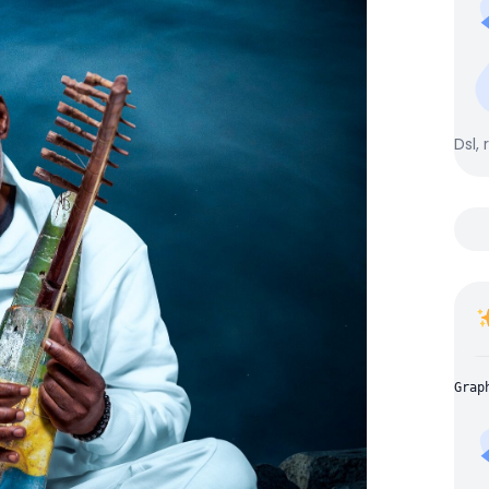
Dsl, 
Grap