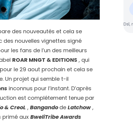
Dsl, 
épare des nouveautés et cela se
 des nouvelles vignettes signé
our les fans de l’un des meilleurs
Label
ROAR MNGT & EDITIONS
, qui
pour le 29 aout prochain et cela se
. Un projet qui semble t-il
ons
inconnus pour l’instant. D’après
duction est complétement tenue par
io & CreoL
,
Bangando
de
Latchow
,
s primé aux
BweliTribe Awards