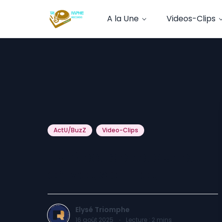
A la Une
Videos-Clips
ActU/BuzZ
Video-Clips
TRIS est de retour et
on vous dit tout.
Elysé Triomphe
16 août 2025
·
Lecture :
2
mins