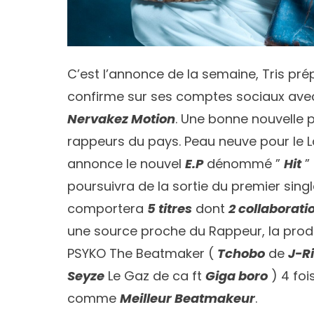
C’est l’annonce de la semaine, Tris pr
confirme sur ses comptes sociaux avec
Nervakez Motion
. Une bonne nouvelle p
rappeurs du pays. Peau neuve pour le 
annonce le nouvel
E.P
dénommé ”
Hit
” 
poursuivra de la sortie du premier single
comportera
5 titres
dont
2 collaborati
une source proche du Rappeur, la pro
PSYKO The Beatmaker
(
Tchobo
de
J-R
Seyze
Le Gaz de ca ft
Giga boro
) 4 foi
comme
Meilleur Beatmakeur
.