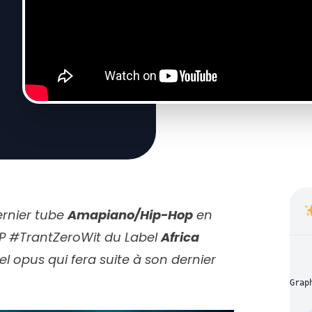
ernier tube
Amapiano/Hip-Hop
en
EP
#TrantZeroWit
du Label
Africa
vel opus qui fera suite à son dernier
Grap