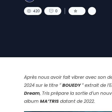
420
0
2
Après nous avoir fait vibrer avec son d
2024 sur le titre ”
BOUEDY
” extrait de l’
Dream
, Tris prépare la sortie d’un nou
album
MA’TRIS
datant de 2022.