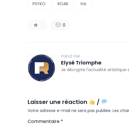
PSYKO
ROAR
tris
2
0
PUBLIÉ PAR
Elysé Triomphe
Je décrypte l'actualité artistique
Laisser une réaction
/
Votre adresse e-mail ne sera pas publiée.
Les cha
Commentaire
*