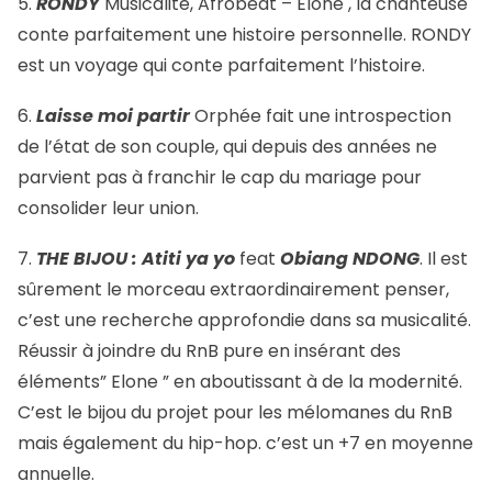
5.
RONDY
Musicalité, Afrobeat – Elone , la chanteuse
conte parfaitement une histoire personnelle. RONDY
est un voyage qui conte parfaitement l’histoire.
6.
Laisse moi partir
Orphée fait une introspection
de l’état de son couple, qui depuis des années ne
parvient pas à franchir le cap du mariage pour
consolider leur union.
7.
THE BIJOU :
Atiti ya yo
feat
Obiang NDONG
. Il est
sûrement le morceau extraordinairement penser,
c’est une recherche approfondie dans sa musicalité.
Réussir à joindre du RnB pure en insérant des
éléments” Elone ” en aboutissant à de la modernité.
C’est le bijou du projet pour les mélomanes du RnB
mais également du hip-hop. c’est un +7 en moyenne
annuelle.