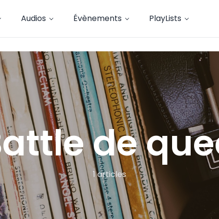
Audios
Évènements
PlayLists
attle de qu
1 articles