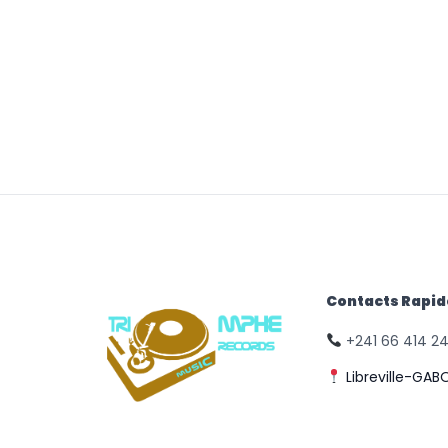
Contacts Rapi
+241 66 414 2
Libreville-GAB
© Triomphe Music
Records