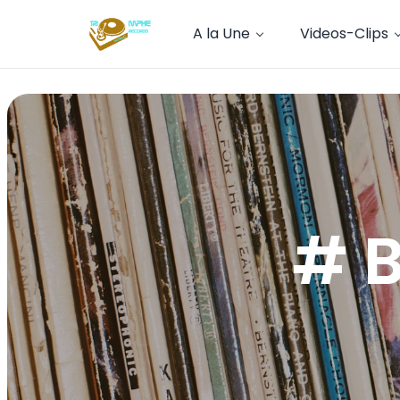
A la Une
Videos-Clips
# B