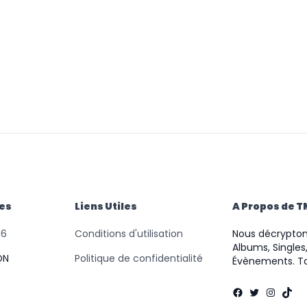
des
Liens Utiles
A Propos de 
46
Conditions d'utilisation
Nous décryptons
Albums, Singles,
ON
Politique de confidentialité
Évènements. To
Facebook
Twitter
Instag
TikT