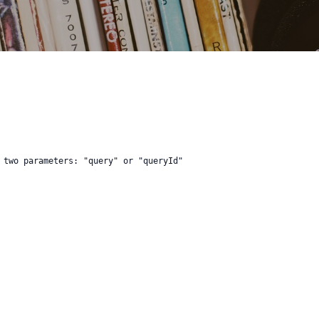
 two parameters: "query" or "queryId"