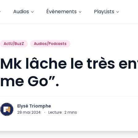
Audios
Évènements
PlayLists
ActU/BuzZ
Audios/Podcasts
Mk lâche le très en
me Go”.
Elysé Triomphe
28 mai 2024
·
Lecture :
2
mins