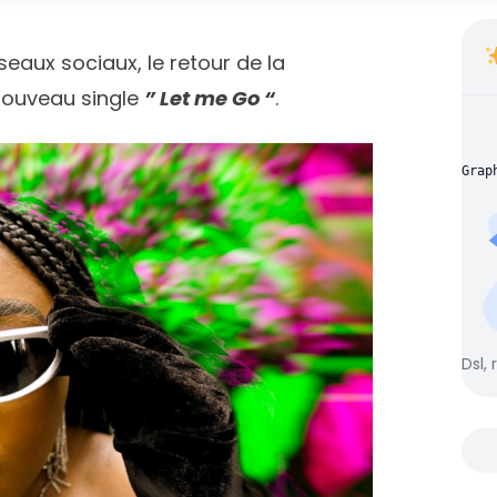
aux sociaux, le retour de la
nouveau single
” Let me Go “
.
Grap
Dsl, 