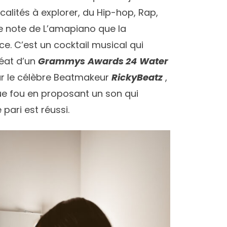
lités à explorer, du Hip-hop, Rap,
une note de L’amapiano que la
e. C’est un cocktail musical qui
réat d’un
Grammys
Awards 24
Water
ar le célèbre Beatmakeur
RickyBeatz
,
que fou en proposant un son qui
 pari est réussi.