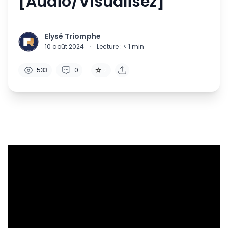
[Audio/Visualisez]
Elysé Triomphe
10 août 2024
·
Lecture :
< 1
min
533
0
2