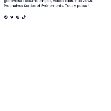
gabonaise : Albums, Singles, vidéos clips, Interviews,
Prochaines Sorties et Évènements. Tout y passe !
Facebook
Twitter
Instagram
TikTok