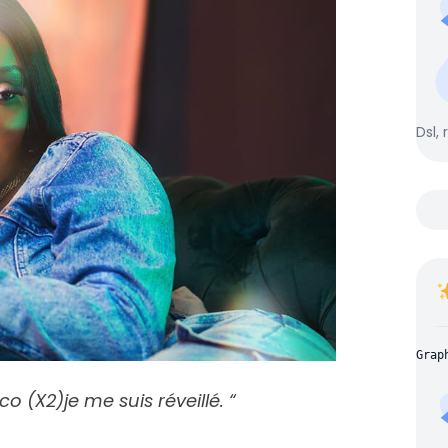
Dsl, 
Grap
co (X2)
je me suis réveillé. “