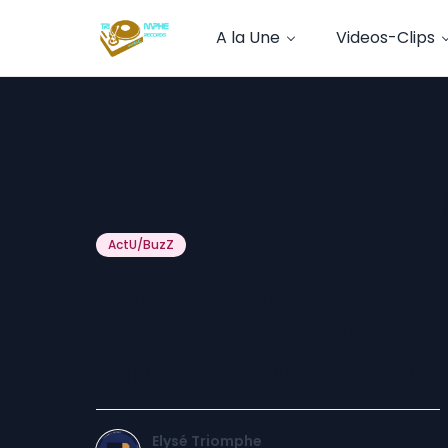
A la Une
Videos-Clips
ActU/BuzZ
Et de deux pour
MINSILI : nouveau
single ” Dépose “[Clip]
Elysé Triomphe