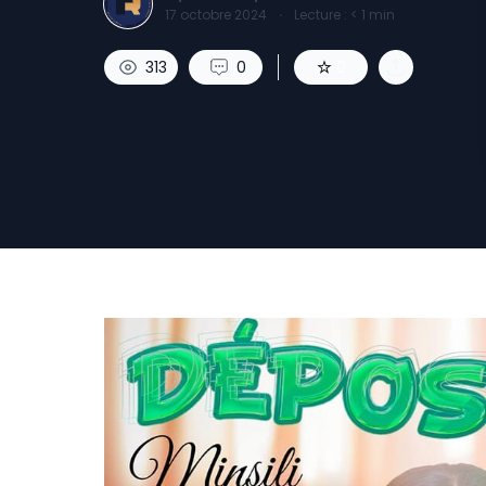
17 octobre 2024
·
Lecture :
< 1
min
313
0
0