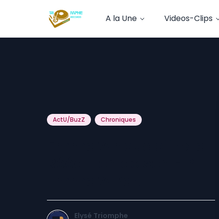
A la Une
Videos-Clips
ActU/BuzZ
Chroniques
Emma’A nous offre la
Réédition de son E.P
Emma’A Part.II
Elysé Triomphe