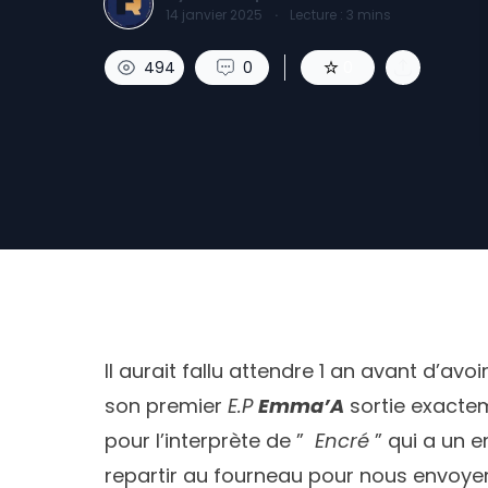
14 janvier 2025
·
Lecture :
3
mins
494
0
0
Il aurait fallu attendre 1 an avant d’avoi
son premier
E.P
Emma’A
sortie exacte
pour l’interprète de ”
Encré
” qui a un 
repartir au fourneau pour nous envoye