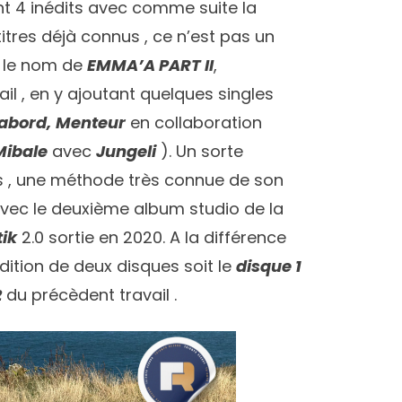
nt 4 inédits avec comme suite la
titres déjà connus , ce n’est pas un
e le nom de
EMMA’A PART II
,
il , en y ajoutant quelques singles
’abord,
Menteur
en collaboration
Mibale
avec
Jungeli
). Un sorte
s , une méthode très connue de son
e avec le deuxième album studio de la
tik
2.0 sortie en 2020. A la différence
dition de deux disques soit le
disque 1
2
du précèdent travail .