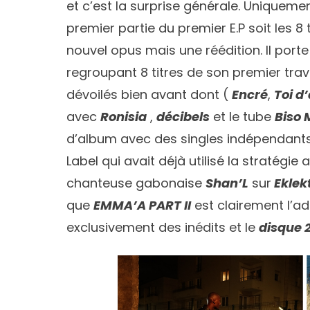
et c’est la surprise générale. Uniqueme
premier partie du premier E.P soit les 8 
nouvel opus mais une réédition. Il port
regroupant 8 titres de son premier trava
dévoilés bien avant dont (
Encré
,
Toi d
avec
Ronisia
,
décibels
et le tube
Biso 
d’album avec des singles indépendant
Label qui avait déjà utilisé la stratégi
chanteuse gabonaise
Shan’L
sur
Eklek
que
EMMA’A PART II
est clairement l’ad
exclusivement des inédits et le
disque 