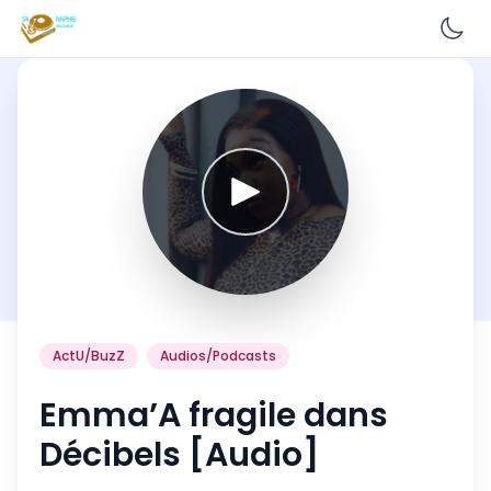
En
ActU/BuzZ
Audios/Podcasts
Emma’A fragile dans
Décibels [Audio]