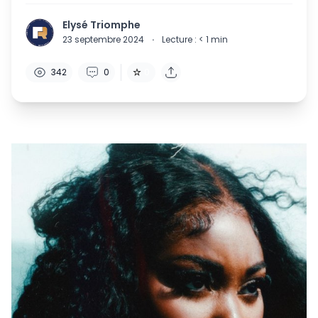
Elysé Triomphe
23 septembre 2024
·
Lecture :
< 1
min
342
0
0