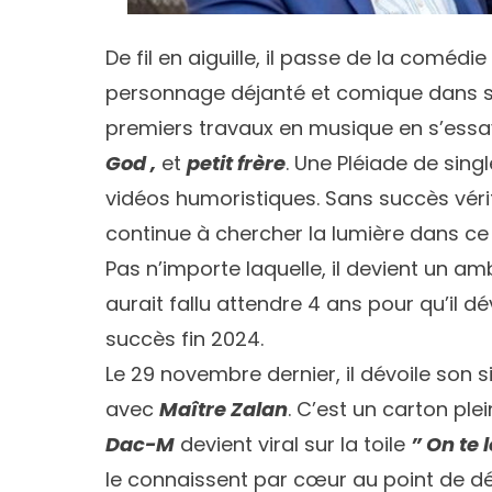
De fil en aiguille, il passe de la comédi
personnage déjanté et comique dans se
premiers travaux en musique en s’essa
God ,
et
petit frère
. Une Pléiade de sing
vidéos humoristiques. Sans succès vérita
continue à chercher la lumière dans ce q
Pas n’importe laquelle, il devient un 
aurait fallu attendre 4 ans pour qu’il dé
succès fin 2024.
Le 29 novembre dernier, il dévoile son s
avec
Maître Zalan
. C’est un carton plei
Dac-M
devient viral sur la toile
” On te l
le connaissent par cœur au point de d