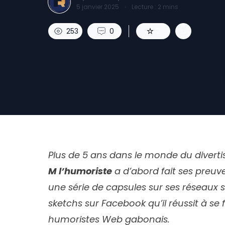
5 janvier 2025
·
Lecture :
2
mins
253
0
0
Plus de 5 ans dans le monde du divert
M l’humoriste
a d’abord fait ses preuv
une série de capsules sur ses réseaux s
sketchs sur Facebook qu’il réussit à se 
humoristes Web gabonais.