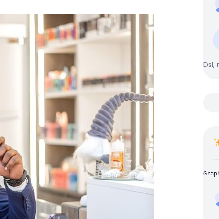
Dsl, 
Grap