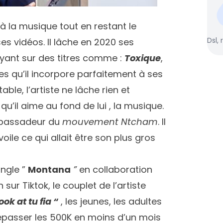
e à la musique tout en restant le
Dsl, 
s vidéos. Il lâche en 2020 ses
yant sur des titres comme :
Toxique
,
les qu’il incorpore parfaitement à ses
ble, l’artiste ne lâche rien et
u’il aime au fond de lui , la musique.
ambassadeur du
mouvement Ntcham
. Il
voile ce qui allait être son plus gros
ingle ”
Montana
”
en collaboration
n sur Tiktok, le couplet de l’artiste
ook at tu fia “
, les jeunes, les adultes
épasser les 500K en moins d’un mois