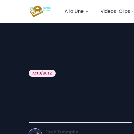
A la Une
Videos-Clips
ActU/BuzZ
Dac-M : De l’humour à
la musique…Et ca
marche
Elysé Triomphe