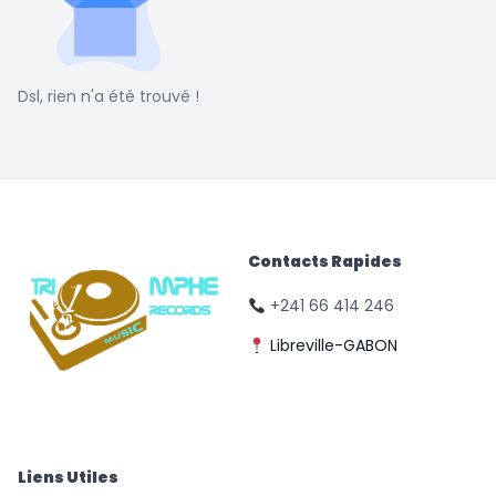
Dsl, rien n'a été trouvé !
Contacts Rapides
+241 66 414 246
Libreville-GABON
© Triomphe Music
Records
Liens Utiles