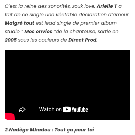
C’est la reine des sonorités, zouk love,
Arielle T
a
fait de ce single une véritable déclaration d’amour.
Malgré tout
est lead single de premier album
studio ”
Mes envies
“de la chanteuse, sortie en
2005
sous les couleurs de
Direct Prod
.
2.Nadège Mbadou : Tout ça pour toi