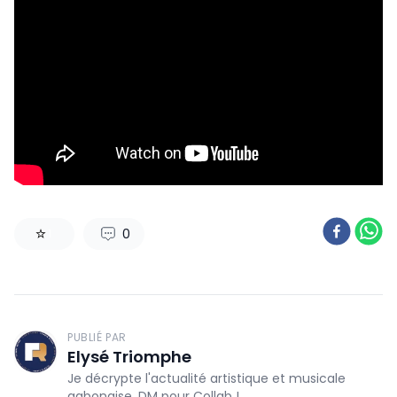
0
1
PUBLIÉ PAR
Elysé Triomphe
Je décrypte l'actualité artistique et musicale
gabonaise. DM pour Collab !