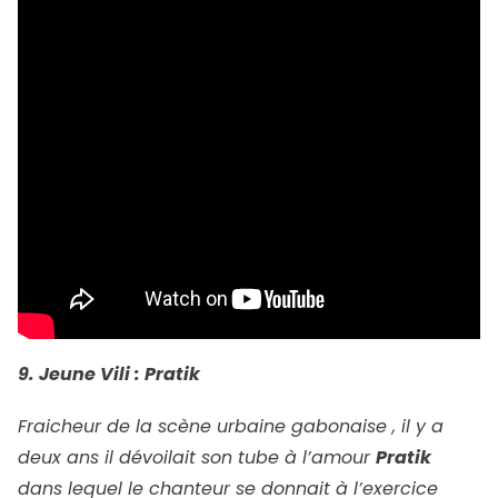
9. Jeune Vili : Pratik
Fraicheur de la scène urbaine gabonaise , il y a
deux ans il dévoilait son tube à l’amour
Pratik
dans lequel le chanteur se donnait à l’exercice