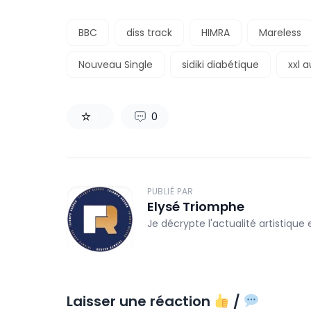
BBC
diss track
HIMRA
Mareless
Nouveau Single
sidiki diabétique
xxl 
0
0
PUBLIÉ PAR
Elysé Triomphe
Je décrypte l'actualité artistique
Laisser une réaction
/