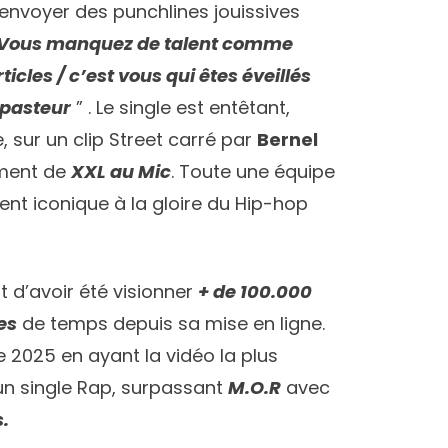
 envoyer des punchlines jouissives
Vous manquez de talent comme
cles / c’est vous qui êtes éveillés
 pasteur
” . Le single est entêtant,
, sur un clip Street carré par
Bernel
ment de
XXL au Mic
. Toute une équipe
nt iconique à la gloire du Hip-hop
nt d’avoir été visionner
+ de 100.000
es
de temps depuis sa mise en ligne.
e 2025 en ayant la vidéo la plus
un single Rap, surpassant
M.O.R
avec
.