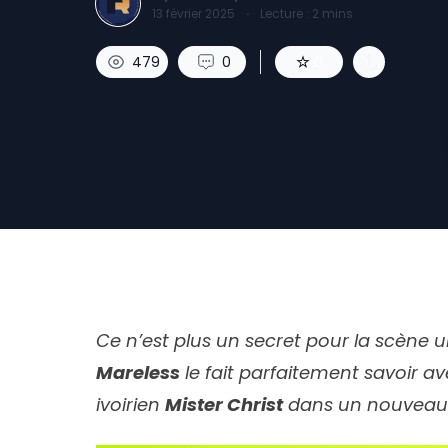
13 février 2025
·
Lecture :
2
mins
479
0
0
Ce n’est plus un secret pour la scène u
Mareless
le fait parfaitement savoir 
ivoirien
Mister Christ
dans un nouveau 