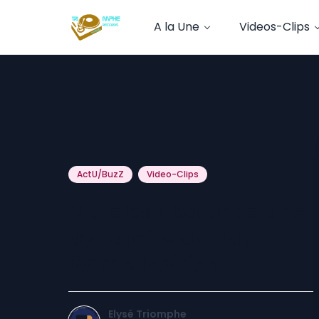
A la Une
Videos-Clips
ActU/BuzZ
Video-Clips
Mareless balance une
dynamite au Rap
Game Ivoirien.
Elysé Triomphe