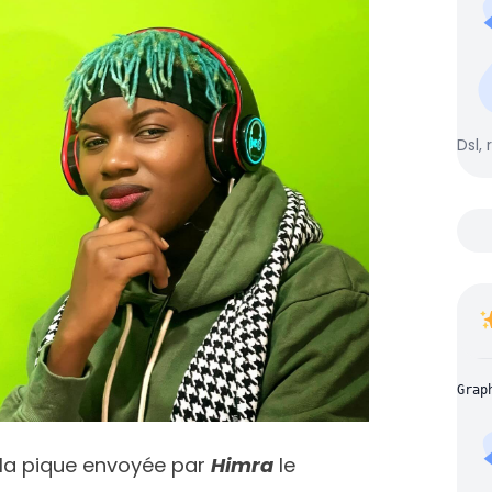
Dsl, 
Grap
s la pique envoyée par
Himra
le