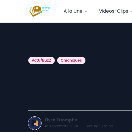
A la Une
Videos-Clips
ActU/BuzZ
Chroniques
Les Majors et 
produits finis!
Elysé Triomphe
18 septembre 2024
·
Lecture :
3
mins