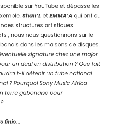
disponible sur YouTube et dépasse les
 exemple,
Shan’L
et
EMMA’A
qui ont eu
ndes structures artistiques
ots , nous nous questionnons sur le
abonais dans les maisons de disques.
 éventuelle signature chez une major
pour un deal en distribution ?
Que fait
audra t-il détenir un tube national
nal ?
Pourquoi Sony Music Africa
 en terre gabonaise pour
 ?
 finis
…