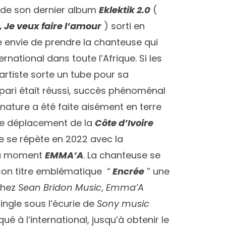
el de son dernier album
Eklektik 2.0
(
, Je veux faire l’amour
) sorti en
une envie de prendre la chanteuse qui
ernational dans toute l’Afrique. Si les
l’artiste sorte un tube pour sa
e pari était réussi, succès phénoménal
gnature a été faite aisément en terre
 le déplacement de la
Côte d’Ivoire
re se répète en 2022 avec la
 du moment
EMMA’A
. La chanteuse se
 son titre emblématique “
Encrée
” une
chez
Sean Bridon Music
,
Emma’A
ingle sous l’écurie de
Sony music
 à l’international, jusqu’à obtenir le