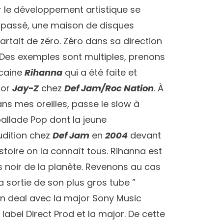
ur le développement artistique se
le passé, une maison de disques
 partait de zéro. Zéro dans sa direction
. Des exemples sont multiples, prenons
icaine
Rihanna
qui a été faite et
tor
Jay-Z
chez
Def Jam/Roc Nation
. À
dans mes oreilles, passe le slow à
ballade Pop dont la jeune
udition chez
Def Jam
en
2004
devant
histoire on la connaît tous. Rihanna est
 noir de la planète. Revenons au cas
 sortie de son plus gros tube ”
n deal avec la major Sony Music
 label Direct Prod et la major. De cette