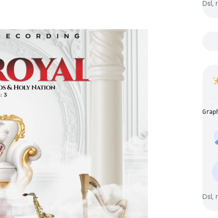
Dsl, 
Grap
Dsl, 