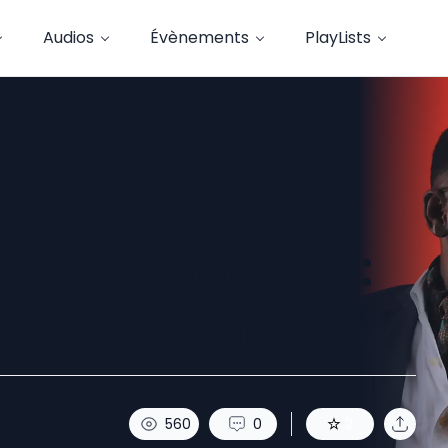
Audios
Évènements
PlayLists
en préparation :
manuel Amos.
560
0
2