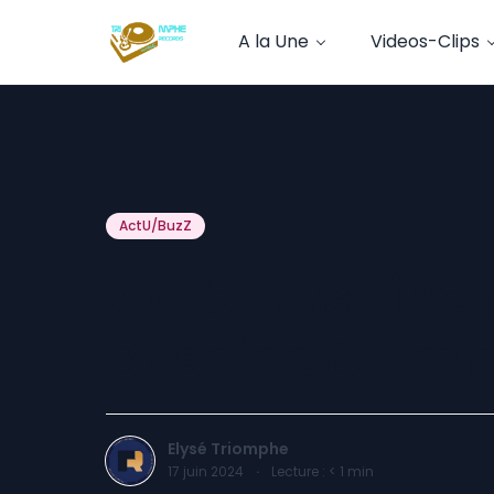
A la Une
Videos-Clips
ActU/BuzZ
2 albums Live 
Bussine & Em
Elysé Triomphe
17 juin 2024
·
Lecture :
< 1
min