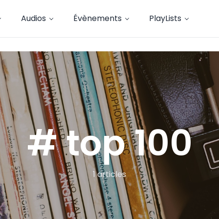
Audios
Évènements
PlayLists
# top 100
1 articles