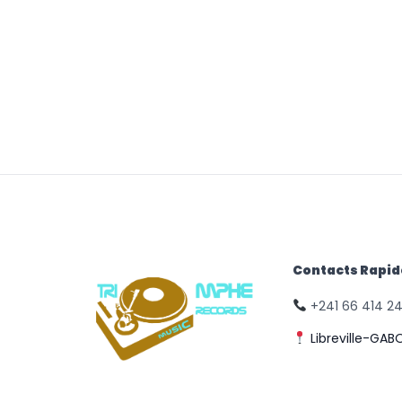
Contacts Rapi
+241 66 414 2
Libreville-GAB
© Triomphe Music
Records