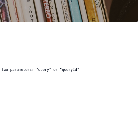
 two parameters: "query" or "queryId"