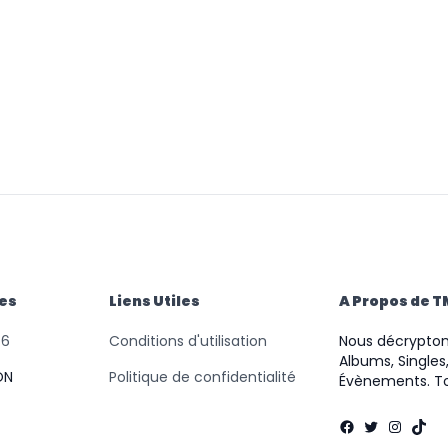
des
Liens Utiles
A Propos de 
46
Conditions d'utilisation
Nous décryptons
Albums, Singles,
ON
Politique de confidentialité
Évènements. To
Facebook
Twitter
Instag
TikT