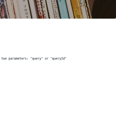
 two parameters: "query" or "queryId"