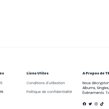
des
Liens Utiles
A Propos de 
46
Conditions d'utilisation
Nous décryptons
Albums, Singles,
ON
Politique de confidentialité
Évènements. To
Facebook
Twitter
Instag
TikT