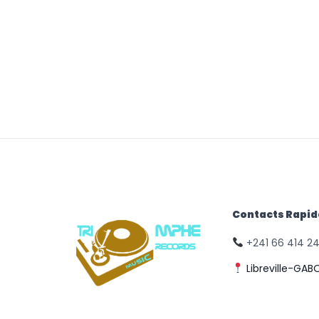
Contacts Rapi
+241 66 414 2
Libreville-GAB
© Triomphe Music
Records