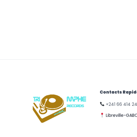
Contacts Rapi
+241 66 414 2
Libreville-GAB
© Triomphe Music
Records