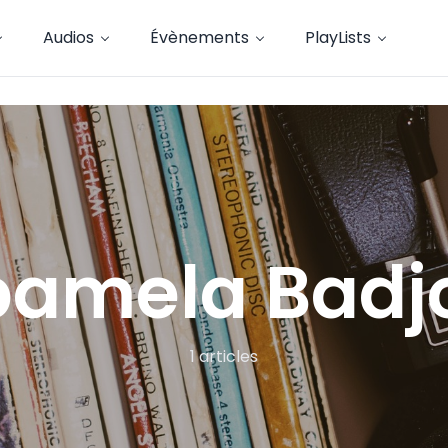
Audios
Évènements
PlayLists
pamela Badj
1 articles