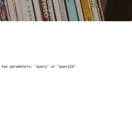
 two parameters: "query" or "queryId"