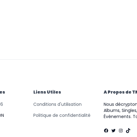
des
Liens Utiles
A Propos de 
46
Conditions d'utilisation
Nous décryptons
Albums, Singles,
ON
Politique de confidentialité
Évènements. To
Facebook
Twitter
Instag
TikT