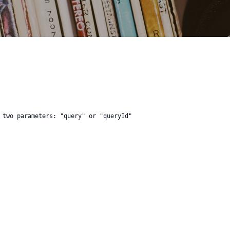
 two parameters: "query" or "queryId"