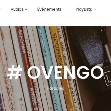
Audios
Évènements
PlayLists
# OVENGO
1 articles