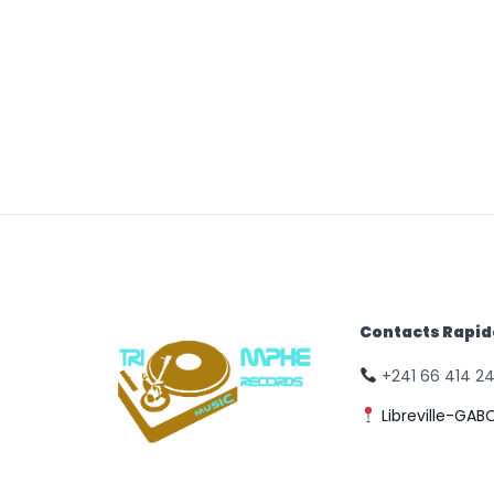
Contacts Rapi
+241 66 414 2
Libreville-GAB
© Triomphe Music
Records