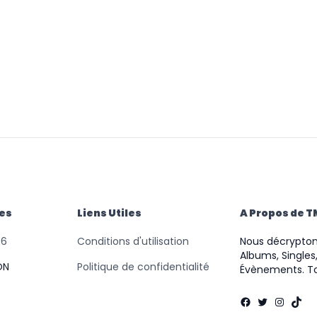
des
Liens Utiles
A Propos de 
46
Conditions d'utilisation
Nous décryptons
Albums, Singles,
ON
Politique de confidentialité
Évènements. To
Facebook
Twitter
Instag
TikT