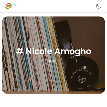
En
# Nicole Amogho
1 articles