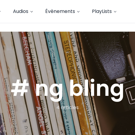
Audios
Évènements
PlayLists
# ng bling
4 articles