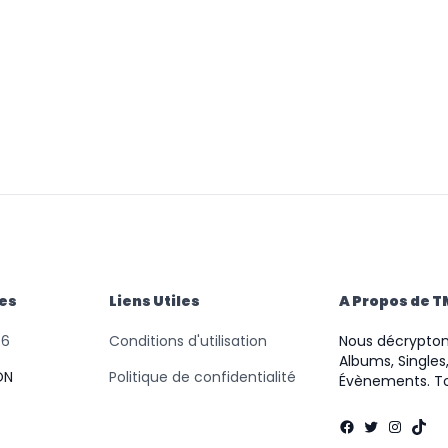
des
Liens Utiles
A Propos de 
46
Conditions d'utilisation
Nous décryptons
Albums, Singles,
ON
Politique de confidentialité
Évènements. To
Facebook
Twitter
Instag
TikT