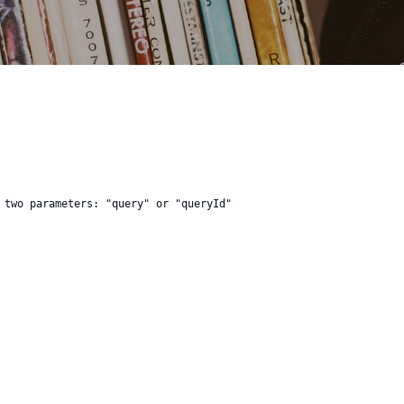
 two parameters: "query" or "queryId"