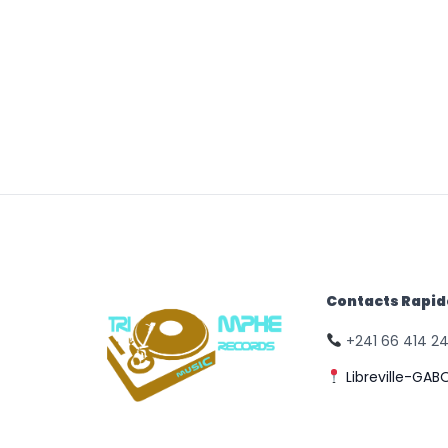
Contacts Rapi
+241 66 414 2
Libreville-GAB
© Triomphe Music
Records