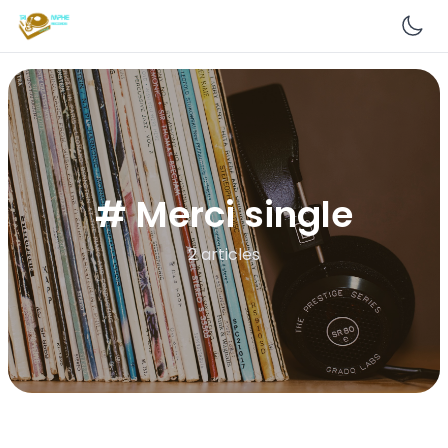
En
# Merci single
2 articles