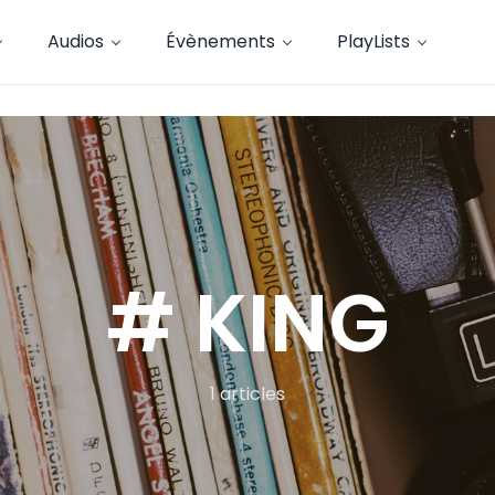
Audios
Évènements
PlayLists
# KING
1 articles