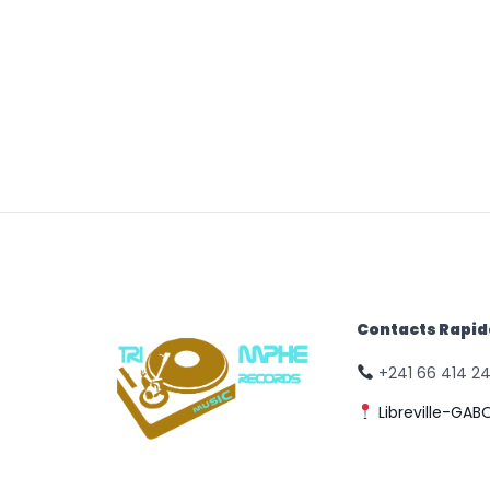
Contacts Rapi
+241 66 414 2
Libreville-GAB
© Triomphe Music
Records