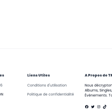
des
Liens Utiles
A Propos de 
46
Conditions d'utilisation
Nous décryptons
Albums, Singles,
ON
Politique de confidentialité
Évènements. To
Facebook
Twitter
Instag
TikT