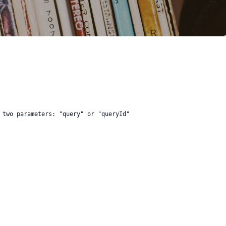
 two parameters: "query" or "queryId"