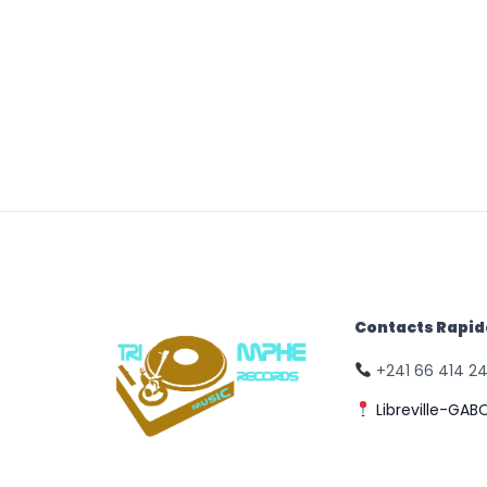
Contacts Rapi
+241 66 414 2
Libreville-GAB
© Triomphe Music
Records