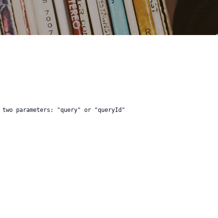
 two parameters: "query" or "queryId"