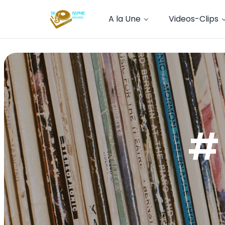
A la Une
Videos-Clips
#