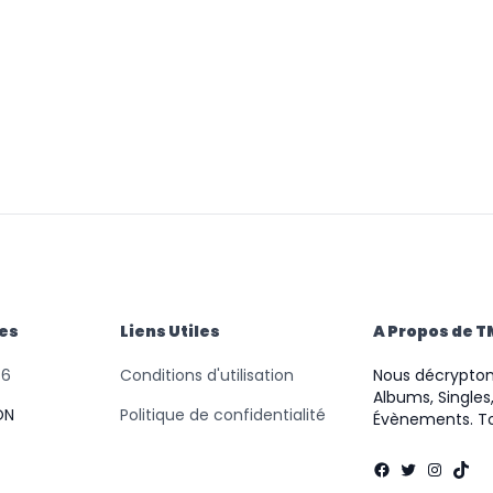
des
Liens Utiles
A Propos de 
46
Conditions d'utilisation
Nous décryptons
Albums, Singles,
ON
Politique de confidentialité
Évènements. To
Facebook
Twitter
Instag
TikT