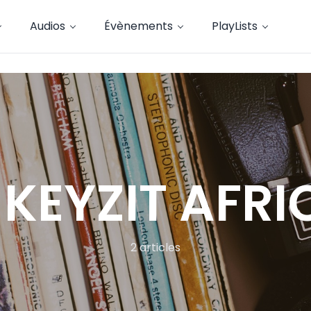
Audios
Évènements
PlayLists
 KEYZIT AFRI
2 articles