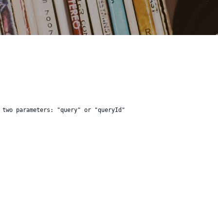
 two parameters: "query" or "queryId"