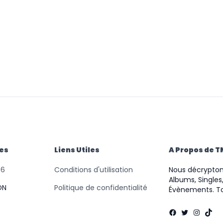
des
Liens Utiles
A Propos de 
46
Conditions d'utilisation
Nous décryptons
Albums, Singles,
ON
Politique de confidentialité
Évènements. To
Facebook
Twitter
Instag
TikT