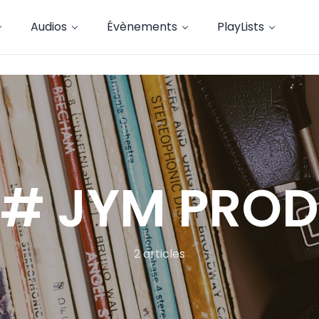
Audios
Évènements
PlayLists
# JYM PROD
2 articles