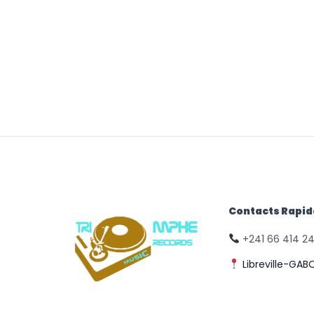
Contacts Rapi
+241 66 414 2
Libreville-GAB
© Triomphe Music
Records