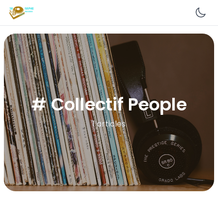
En
# Collectif People
1 articles