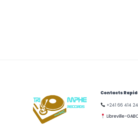
Contacts Rapi
+241 66 414 2
Libreville-GAB
© Triomphe Music
Records