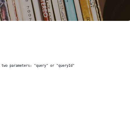
 two parameters: "query" or "queryId"