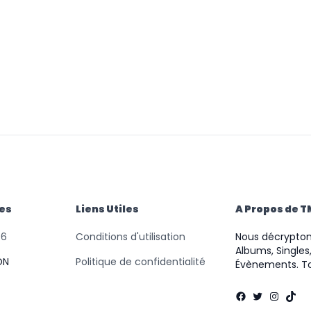
des
Liens Utiles
A Propos de 
46
Conditions d'utilisation
Nous décryptons
Albums, Singles,
ON
Politique de confidentialité
Évènements. To
Facebook
Twitter
Instag
TikT