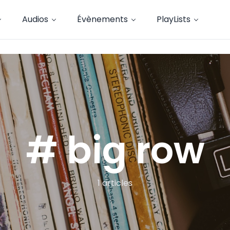
Audios
Évènements
PlayLists
# big row
1 articles