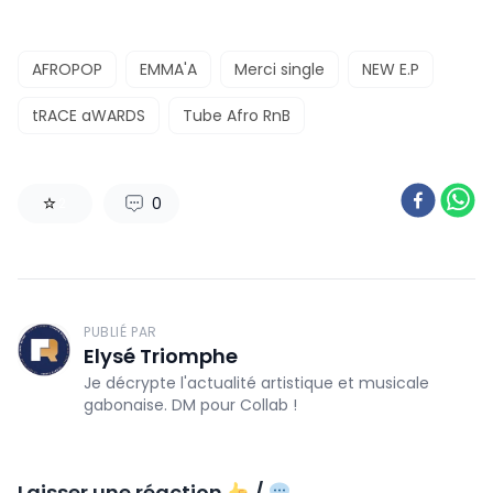
AFROPOP
EMMA'A
Merci single
NEW E.P
tRACE aWARDS
Tube Afro RnB
0
2
PUBLIÉ PAR
Elysé Triomphe
Je décrypte l'actualité artistique et musicale
gabonaise. DM pour Collab !
Laisser une réaction
/