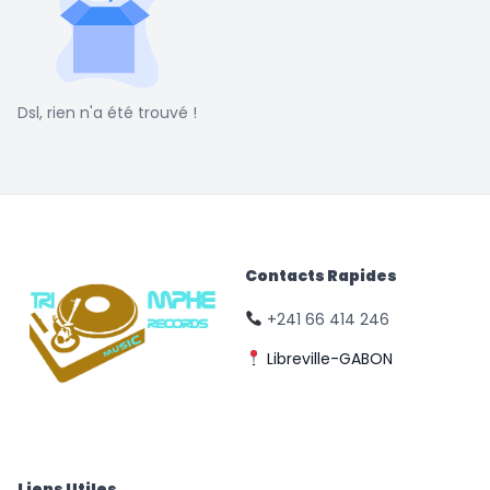
Dsl, rien n'a été trouvé !
Contacts Rapides
+241 66 414 246
Libreville-GABON
© Triomphe Music
Records
Liens Utiles