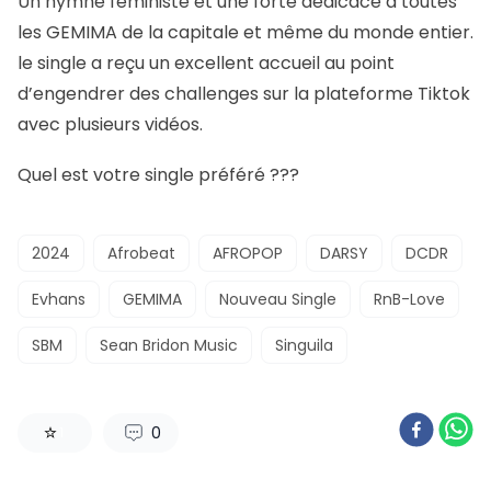
Un hymne féministe et une forte dédicace à toutes
les GEMIMA de la capitale et même du monde entier.
le single a reçu un excellent accueil au point
d’engendrer des challenges sur la plateforme Tiktok
avec plusieurs vidéos.
Quel est votre single préféré ???
2024
Afrobeat
AFROPOP
DARSY
DCDR
Evhans
GEMIMA
Nouveau Single
RnB-Love
SBM
Sean Bridon Music
Singuila
0
1