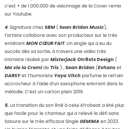
c’est + de 1.000.000 de visionnage de la Cover remix
sur Youtube.
4
. Signature chez
SBM
(
Sean Bridon Music
),
l’artiste collabore avec son producteur sur le très
entêtant
MON CŒUR FAIT
. Un single qui a eu du
succès dès sa sortie, à travers une vidéo très
intimiste réalisé par
Misterjack
Otr8stx Design
(
Ma vie la Cromi
de
Tris
) ,
Sean Bridon
/
Evhans
et
DARSY
et l’humoriste
Yaya Vitch
parfume le refrain
accrocheur à l’aide d’un saxophone enivrant dans la
mélodie. C’est un carton plein 2019.
5.
La transition du son RnB à celui Afrobeat a été plus
que facile pour le chanteur qui a relevé le défi sans
bavure sur le très efficace Single
GEMIMA
en 2023.